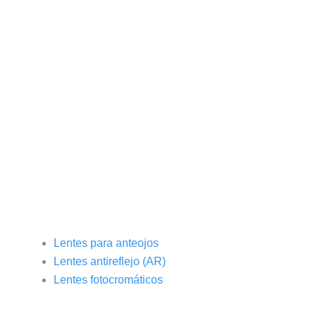
explicación sobre lo que hacemos los
optómetras.
Miopía
Hipermetropía
Astigmatismo
Presbicie
Lentes para anteojos
Lentes antireflejo (AR)
Lentes fotocromáticos